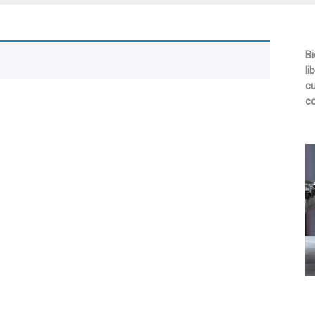
Bi
li
cu
co