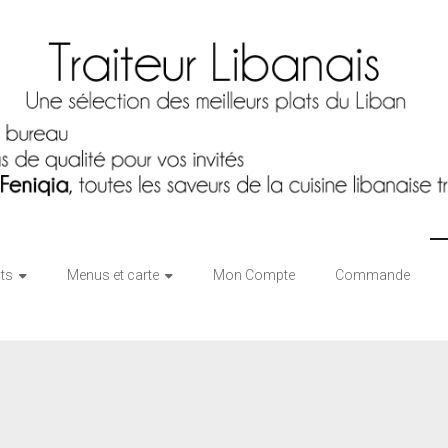
otre boutique traiteur est sera fermée du 1er au 26 Août. Bonnes 
ats
Menus et carte
Mon Compte
Commande