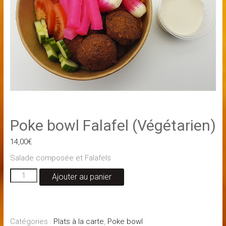
Poke bowl Falafel (Végétarien)
14,00
€
Salade composée et Falafels
quantité
Ajouter au panier
de
Poke
bowl
Falafel
Catégories :
Plats à la carte
,
Poke bowl