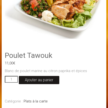
Poulet Tawouk
11,00
€
Blanc de poulet marine au citron paprika et épices
quantité
Ajouter au panier
de
Poulet
Tawouk
Catégorie :
Plats à la carte