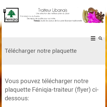
Skip
Chers clients, Notre boutique traiteur est sera fermée du 1er au
26 Août. Bonnes vacances à tous !
to
content
Traiteur Libanais
feniqia-traiteur.com
Télécharger notre plaquette
Vous pouvez télécharger notre
plaquette Féniqia-traiteur (flyer) ci-
dessous: